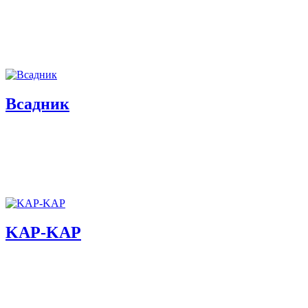
Всадник
KAP-KAP